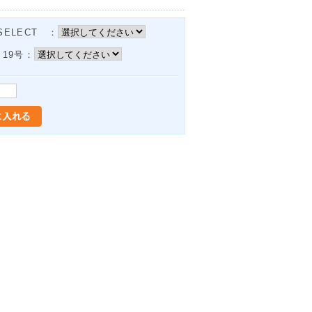
ELECT ：
19号：