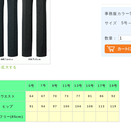
事務服カラーS
サイズ 5号～
数量：
を拡大する
5号
7号
9号
11号
13号
15号
17号
19号
ウエスト
64
67
70
73
77
81
86
92
ヒップ
91
94
97
100
104
108
113
119
フリー(85cm)