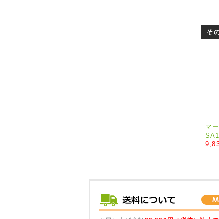
そ
マー
SA1
9,8