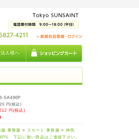
法人様へ
3-SA490P
020
円(税込)
012
円(税込)
t
務服
事務服
>
スカート
事務服
>
神馬
40% 下記に無い商品はご連絡下さい。