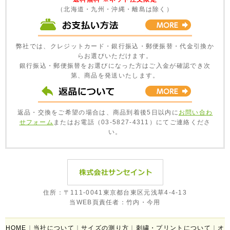
（北海道・九州・沖縄・離島は除く）
弊社では、クレジットカード・銀行振込・郵便振替・代金引換か
らお選びいただけます。
銀行振込・郵便振替をお選びになった方はご入金が確認でき次
第、商品を発送いたします。
返品・交換をご希望の場合は、商品到着後5日以内に
お問い合わ
せフォーム
またはお電話（03-5827-4311）にてご連絡くださ
い。
住所：〒111-0041東京都台東区元浅草4-4-13
当WEB頁責任者：竹内・今用
HOME
｜
当社について
｜
サイズの測り方
｜
刺繍・プリントについて
｜
オ