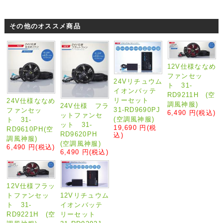
その他のオススメ商品
12V仕様ななめ
ファンセッ
24Vリチュウム
ト 31-
イオンバッテ
RD9211H (空
リーセット
24V仕様ななめ
調風神服)
24V仕様 フラ
31-RD9690PJ
ファンセッ
6,490 円
(税込)
ットファンセ
(空調風神服)
ト 31-
ット 31-
19,690 円
(税
RD9610PH(空
RD9620PH
込)
調風神服)
(空調風神服)
6,490 円
(税込)
6,490 円
(税込)
12V仕様フラッ
12Vリチュウム
トファンセッ
イオンバッテ
ト 31-
リーセット
RD9221H (空