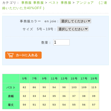
カテゴリ：
事務服
事務服
>
ベスト
事務服
>
アンジョア (ご連
絡いただいた方40%OFF )
事務服カラー en joie：
サイズ 5号～19号：
数量：
5号
7号
9号
11号
13号
15号
17号
19号
バスト
82
86
90
94
98
103
109
115
肩幅
32
33
34
35
36
37
38
39
着丈
50
51
52
53
54
55
56
57