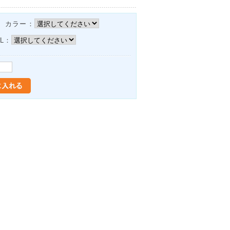
 カラー：
L：