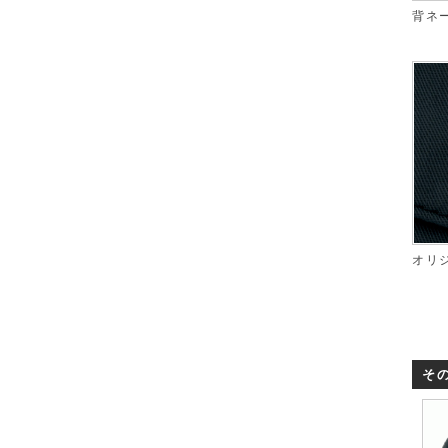
背ネ
オリ
そ