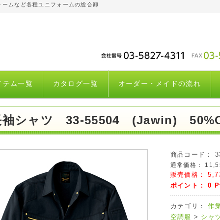
ォームなど各種ユニフォームの総合卸
イテム一覧
カタログ一覧
オーダー・メイドの流れ
袖シャツ 33-55504 (Jawin) 50%
商品コード：
3
通常価格：
11,
販売価格：
5,
ポイント：
0
P
カテゴリ：
作
空調服
>
シャ